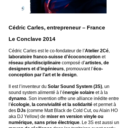
Cédric Carles, entrepreneur – France
Le Conclave 2014
Cédric Carles est le co-fondateur de l’
Atelier 2Cé
,
laboratoire franco-suisse d’écoconception
et
réseau pluridisciplinaire
composé d’
artistes, de
designers et d’ingénieurs
, promouvant l’
éco-
conception par l’art et le design
.
Il est l’inventeur du
Solar Sound System (3S)
, un
sound system alimenté à l’é
nergie solaire
et à la
dynamo
. Son invention offre une alliance inédite entre
l’
écologie, la convivialité et la solidarité
et permet à
des
DJs
(comme Matt Black de Cold Cut, ou Alain HO
aka DJ Yellow) de
mixer en version vinyle ou
numérique, sans prise électrique
. Le 3S est aussi un