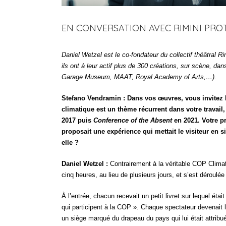
EN CONVERSATION AVEC RIMINI PR
Daniel Wetzel est le co-fondateur du collectif théâtral 
ils ont à leur actif plus de 300 créations, sur scène, d
Garage Museum, MAAT, Royal Academy of Arts,…).
Stefano Vendramin : Dans vos œuvres, vous invitez l
climatique est un thème récurrent dans votre travail
2017 puis
Conference of the Absent
en 2021. Votre p
proposait une expérience qui mettait le visiteur en s
elle ?
Daniel Wetzel :
Contrairement à la véritable COP Climat
cinq heures, au lieu de plusieurs jours, et s’est déroulé
À l’entrée, chacun recevait un petit livret sur lequel éta
qui participent à la COP ». Chaque spectateur devenait l
un siège marqué du drapeau du pays qui lui était attribu