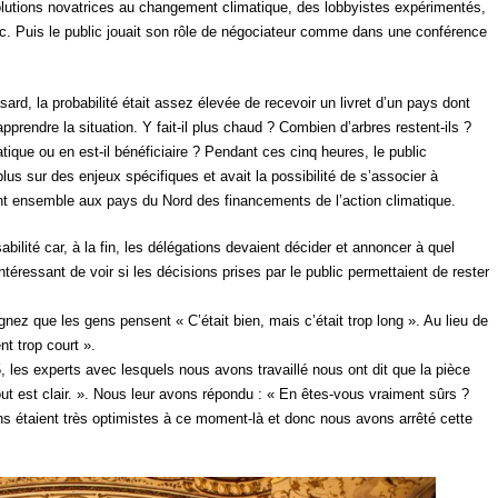
olutions novatrices au changement climatique, des lobbyistes expérimentés,
c. Puis le public jouait son rôle de négociateur comme dans une conférence
rd, la probabilité était assez élevée de recevoir un livret d’un pays dont
apprendre la situation. Y fait-il plus chaud ? Combien d’arbres restent-ils ?
atique ou en est-il bénéficiaire ? Pendant ces cinq heures, le public
 plus sur des enjeux spécifiques et avait la possibilité de s’associer à
 ensemble aux pays du Nord des financements de l’action climatique.
abilité car, à la fin, les délégations devaient décider et annoncer à quel
intéressant de voir si les décisions prises par le public permettaient de rester
nez que les gens pensent « C’était bien, mais c’était trop long ». Au lieu de
nt trop court ».
, les experts avec lesquels nous avons travaillé nous ont dit que la pièce
out est clair. ». Nous leur avons répondu : « En êtes-vous vraiment sûrs ?
s étaient très optimistes à ce moment-là et donc nous avons arrêté cette