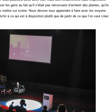
liser les gens au fait qu’il n’était pas nécessaire d’acheter des plantes, qu’ils
es mettre sur scène. Nous devons tous apprendre à faire avec les moyens
léchir à ce qui est à disposition plutôt que de partir de ce que l’on veut créer.