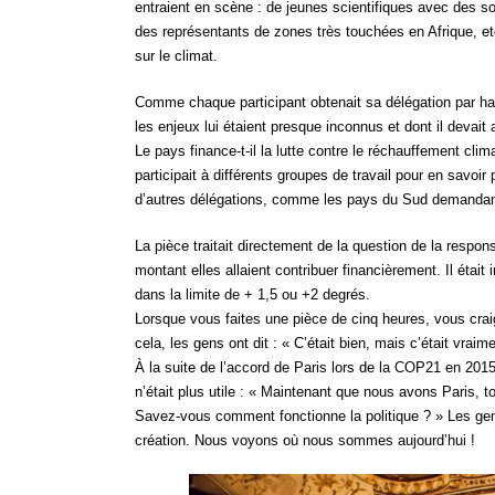
entraient en scène : de jeunes scientifiques avec des s
des représentants de zones très touchées en Afrique, et
sur le climat.
Comme chaque participant obtenait sa délégation par hasa
les enjeux lui étaient presque inconnus et dont il devait 
Le pays finance-t-il la lutte contre le réchauffement clim
participait à différents groupes de travail pour en savoir
d’autres délégations, comme les pays du Sud demandant
La pièce traitait directement de la question de la respons
montant elles allaient contribuer financièrement. Il était 
dans la limite de + 1,5 ou +2 degrés.
Lorsque vous faites une pièce de cinq heures, vous craig
cela, les gens ont dit : « C’était bien, mais c’était vraime
À la suite de l’accord de Paris lors de la COP21 en 2015
n’était plus utile : « Maintenant que nous avons Paris, t
Savez-vous comment fonctionne la politique ? » Les gen
création. Nous voyons où nous sommes aujourd’hui !