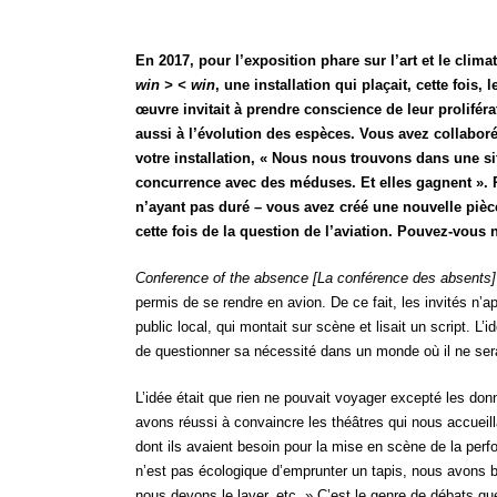
En 2017, pour l’exposition phare sur l’art et le cli
win > < win
, une installation qui plaçait, cette foi
œuvre invitait à prendre conscience de leur proliférat
aussi à l’évolution des espèces. Vous avez collabor
votre installation, « Nous nous trouvons dans une 
concurrence avec des méduses. Et elles gagnent ». P
n’ayant pas duré – vous avez créé une nouvelle piè
cette fois de la question de l’aviation. Pouvez-vous
Conference of the absence [La conférence des absents
permis de se rendre en avion. De ce fait, les invités n’
public local, qui montait sur scène et lisait un script. L’
de questionner sa nécessité dans un monde où il ne sera
L’idée était que rien ne pouvait voyager excepté les do
avons réussi à convaincre les théâtres qui nous accueillai
dont ils avaient besoin pour la mise en scène de la perfo
n’est pas écologique d’emprunter un tapis, nous avons b
nous devons le laver, etc. » C’est le genre de débats 