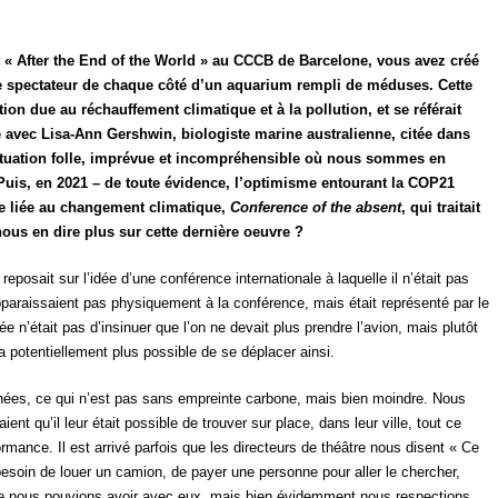
mat « After the End of the World » au CCCB de Barcelone, vous avez créé
s, le spectateur de chaque côté d’un aquarium rempli de méduses. Cette
ion due au réchauffement climatique et à la pollution, et se référait
é avec Lisa-Ann Gershwin, biologiste marine australienne, citée dans
situation folle, imprévue et incompréhensible où nous sommes en
uis, en 2021 – de toute évidence, l’optimisme entourant la COP21
ce liée au changement climatique,
Conference of the absent
, qui traitait
 nous en dire plus sur cette dernière oeuvre ?
]
reposait sur l’idée d’une conférence internationale à laquelle il n’était pas
apparaissaient pas physiquement à la conférence, mais était représenté par le
idée n’était pas d’insinuer que l’on ne devait plus prendre l’avion, mais plutôt
 potentiellement plus possible de se déplacer ainsi.
nnées, ce qui n’est pas sans empreinte carbone, mais bien moindre. Nous
ent qu’il leur était possible de trouver sur place, dans leur ville, tout ce
rmance. Il est arrivé parfois que les directeurs de théâtre nous disent « Ce
esoin de louer un camion, de payer une personne pour aller le chercher,
que nous pouvions avoir avec eux, mais bien évidemment nous respections