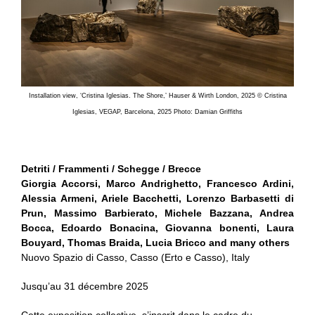
Installation view, ‘Cristina Iglesias. The Shore,’ Hauser & Wirth London, 2025 © Cristina
Iglesias, VEGAP, Barcelona, 2025 Photo: Damian Griffiths
Detriti / Frammenti / Schegge / Brecce
Giorgia Accorsi, Marco Andrighetto, Francesco Ardini,
Alessia Armeni, Ariele Bacchetti, Lorenzo Barbasetti di
Prun, Massimo Barbierato, Michele Bazzana, Andrea
Bocca, Edoardo Bonacina, Giovanna bonenti, Laura
Bouyard, Thomas Braida, Lucia Bricco and many others
Nuovo Spazio di Casso, Casso (Erto e Casso), Italy
Jusqu’au 31 décembre 2025
Cette exposition collective s’inscrit dans le cadre du