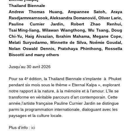
Thailand Biennale
Andrew Thomas Huang, Ampannee Satoh, Araya
Rasdjarmrearnsook, Aleksandra Domanović, Oliver Laric,
Pauline Curnier Jardin, Robert Zhao Renhui,
Tsai Ming‑liang, Wilawan Wiangthong, Wu Tsang, Doug
Chi‑Yu, Haig Aivazian, Ibrahim Mahama, Megane Cope,
Melati Suryodarmo, Minnette de Silva, Noémie Goudal,
Nolan Oswald Dennis, Pratchaya Phinthong, Rossella
Biscotti and many others
Jusqu’au 30 avril 2026
Pour sa 4ᵉ édition, la Thailand Biennale s’implante à Phuket
pendant six mois sous le thème « Eternal Kalpa », explorant
notre rapport à la nature, à la mémoire et à l’amour. L’île se
transforme en véritable parcours d’art contemporain. Cette
année,l’artiste française Pauline Curnier Jardin se distingue
parmi la programmation internationale, dialoguant avec les
paysages et la culture locale.
Plus d’info :
ici