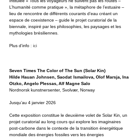
Intitulée « Tous les voyageurs ne suivent pas les routes –
L’humanité comme pratique », la métaphore de l’estuaire –
lieu de rencontre de différents courants d’eau créant un
espace de coexistence – guide le projet curatorial de la
biennale, inspiré par les philosophies, les paysages et les
mythologies brésiliennes.
Plus d’info :
ici
Seven Times The Color of The Sun (Solar Kin)
Hilde Hauan Johnsen,
Saodat
Ismailova,
Olof
Marsja,
Ina
Otzko,
Angelo
Plessas,
Alf Magne
Salo
Nordnorsk kunstnersenter, Svolvær, Norway
Jusqu’au 4 janvier 2026
Cette exposition constitue le deuxième volet de Solar Kin, un
projet curatorial au long cours qui explore les imaginaires
post-carbone dans le contexte de la transition énergétique
mondiale des énergies fossiles vers les énergies