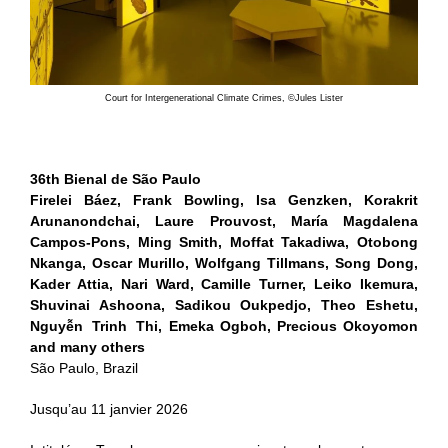
Court for Intergenerational Climate Crimes, ©Jules Lister
36th Bienal de São Paulo
Firelei Báez, Frank Bowling, Isa Genzken, Korakrit
Arunanondchai, Laure Prouvost, María Magdalena
Campos‑Pons, Ming Smith, Moffat Takadiwa, Otobong
Nkanga, Oscar Murillo, Wolfgang Tillmans, Song Dong,
Kader Attia, Nari Ward, Camille Turner, Leiko Ikemura,
Shuvinai Ashoona, Sadikou Oukpedjo, Theo Eshetu,
Nguyễn Trinh Thi, Emeka Ogboh, Precious Okoyomon
and many others
São Paulo, Brazil
Jusqu’au 11 janvier 2026