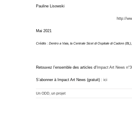
Pauline Lisowski
http://w
Mai 2021
Cr
é
dits : Dentro a Vaia, la Centrale Sicet di Ospitale di Cadore (BL)
Retouvez l’ensemble des articles d’
Impact Art News n°3
S’abonner à Impact Art News (gratuit) :
ici
Un ODD, un projet