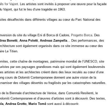
ls for Vajont
. Les artistes sont invités à proposer une œuvre pour la façade
Vajont, qui fut le lieu d’une tragédie en 1963.
ites désaffectés dans différents villages au cœur du Parc National des
nversion du site du village Eni di Borca di Cadore,
Progetto Borca
. Des
rea Bonetti
,
Anna Poletti
,
Andreas Zampella
… Des performances, des
n architecture sont également organisés dans ce site immense au cœur des
ire Le Titien.
 Dolomites, cette chaîne de montagnes, patrimoine mondial de l’UNESCO, site
 touristes par ses paysages grandioses mais qui sont également bouleversés
es artistes et les architectes créent dans des lieux reculés au cœur d’une
long cours de Dolomiti Contemporanee donnent une autre vision de la
miser des villages désertés ou fragilisés par les catastrophes naturelles.
e la Biennale d’architecture de Venise, dans Comunità Resilienti, le
Dolomiti Contemporanee et d’œuvres d’artistes sont à découvrir. Des textes,
ola
,
Andrea Grotto
,
Mario Tomè
sont aussi à découvrir.