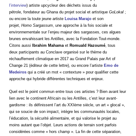
l’interview
) artiste upcycleur des déchets issus du
pétrole, fondateur au Ghana du projet social et artistique
GoLokal
;
ou encore la toute jeune artiste
Louisa Marajo
et son
projet,
Homo Sargassum
, une approche à la fois sociale et
environnementale sur l’enjeu majeur des sargasses, ces algues
brunes envahissant les Antilles, avec la Fondation Tout-monde.
Citons aussi
Ibrahim Mahama
et
Romuald Hazoumé
, tous
deux participants au Conclave organisé sur le thème du
réchauffement climatique en 2017 au Grand Palais par Art of
Change 21 (éditeur de cette lettre), ou encore l’artiste
Emo de
Medeiros
qui a créé un mot « contexture » pour qualifier cette
approche qui hybride différentes techniques et enjeux.
Quel est le point commun entre tous ces artistes ? Bien avant leur
lien avec le continent Africain ou les Antilles, c’est leur avant-
gardisme : ils définissent l’art du XXIème siècle, un art « glocal »,
qui se soucie de son impact, intègre les communautés locales,
l’éducation, la sécurité alimentaire, et qui valorise le projet au
moins autant que l’objet. Leurs actions de terrain sont parfois
considérées comme « hors champ ». La fin de cette séparation,