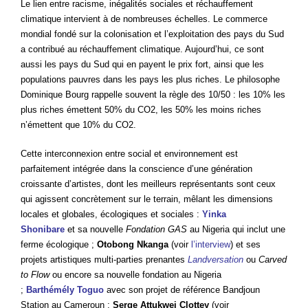
Le lien entre racisme, inégalités sociales et réchauffement
climatique intervient à de nombreuses échelles. Le commerce
mondial fondé sur la colonisation et l’exploitation des pays du Sud
a contribué au réchauffement climatique. Aujourd’hui, ce sont
aussi les pays du Sud qui en payent le prix fort, ainsi que les
populations pauvres dans les pays les plus riches. Le philosophe
Dominique Bourg rappelle souvent la règle des 10/50 : les 10% les
plus riches émettent 50% du CO2, les 50% les moins riches
n’émettent que 10% du CO2.
Cette interconnexion entre social et environnement est
parfaitement intégrée dans la conscience d’une génération
croissante d’artistes, dont les meilleurs représentants sont ceux
qui agissent concrètement sur le terrain, mêlant les dimensions
locales et globales, écologiques et sociales :
Yinka
Shonibare
et sa nouvelle
Fondation GAS
au Nigeria qui inclut une
ferme écologique ;
Otobong Nkanga
(voir
l’interview
) et ses
projets artistiques multi-parties prenantes
Landversation
ou
Carved
to Flow
ou encore sa nouvelle fondation au Nigeria
;
Barthémély Toguo
avec son projet de référence Bandjoun
Station au Cameroun ;
Serge Attukwei Clottey
(voir